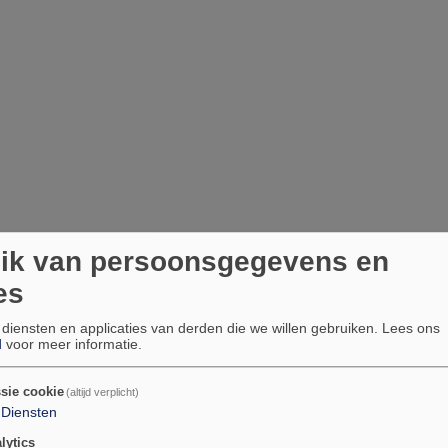
ik van persoonsgegevens en
es
 diensten en applicaties van derden die we willen gebruiken.
Lees ons
d
voor meer informatie.
sie cookie
(altijd verplicht)
Diensten
ands­talige cultuur!
lytics