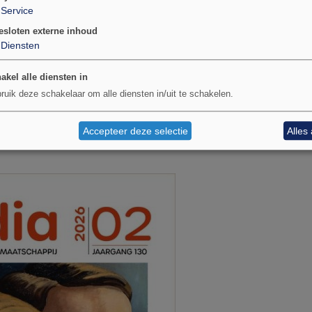
Service
esloten externe inhoud
 mee.
Diensten
akel alle diensten in
ruik deze schakelaar om alle diensten in/uit te schakelen.
Accepteer deze selectie
Alles
appij