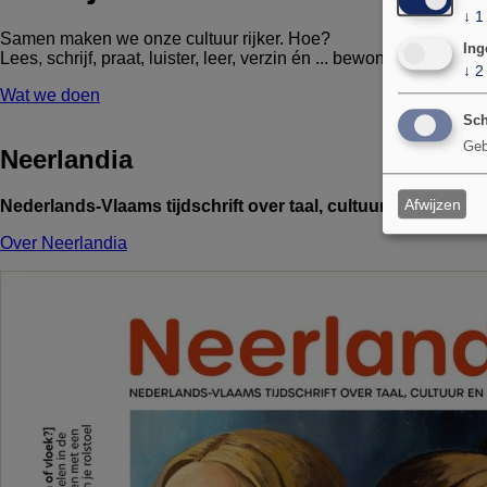
↓
1
Samen maken we onze cultuur rijker. Hoe?
Ing
Lees, schrijf, praat, luister, leer, verzin én ... bewonder met ons
↓
2
Wat we doen
Sch
Geb
Neerlandia
Afwijzen
Nederlands-Vlaams tijdschrift over taal, cultuur en maatsch
Over Neerlandia
Afbeelding