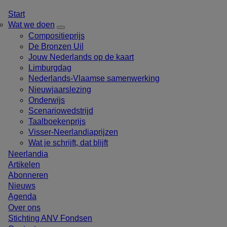
Overslaan
Mobiel
Start
en
menu
Wat we doen
naar
Toon
Compositieprijs
de
submenu
De Bronzen Uil
inhoud
voor
Jouw Nederlands op de kaart
gaan
Wat
Limburgdag
we
doen
Nederlands-Vlaamse samenwerking
Nieuwjaarslezing
Onderwijs
Scenariowedstrijd
Taalboekenprijs
Visser-Neerlandiaprijzen
Wat je schrijft, dat blijft
Neerlandia
Artikelen
Abonneren
Nieuws
Agenda
Over ons
Stichting ANV Fondsen